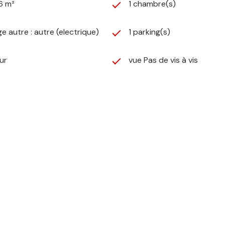
6 m²
1 chambre(s)
e autre : autre (electrique)
1 parking(s)
ur
vue Pas de vis à vis