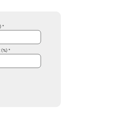
 *
 (%) *