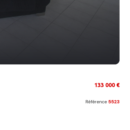
133 000 €
Référence
5523